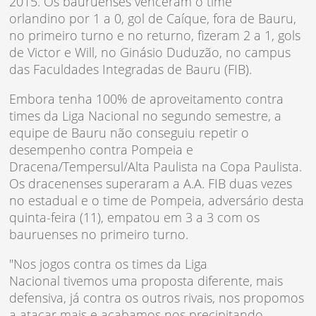
2015. O
s bauruenses
venceram o
time
orlandino
por 1 a 0, gol de Caíque, fora de Bauru,
no primeiro turno
e no retu
rno,
fizeram 2 a 1, gols
de Victor e Will, no Ginásio
Duduzão
, no campus
das Faculdades Integradas de Bauru (FIB).
Embora tenha 100% de aproveitamento contra
times da Liga Nacional no segundo semestre, a
equipe de Bauru não conseguiu repetir o
desempenho contra Pompeia e
Dracena/Tempersul/Alta Paulista na Copa Paulista.
Os dracenenses superaram a A.A. FIB duas vezes
no estadual e o time de Pompeia, adversário desta
quinta-feira (11), empatou em 3 a 3 com os
bauruenses no primeiro turno.
"Nos jogos contra os times da Liga
Nacional tivemos uma proposta diferente, mais
defensiva, já contra os outros rivais, nos propomos
a atacar mais e acabamos nos precipitando