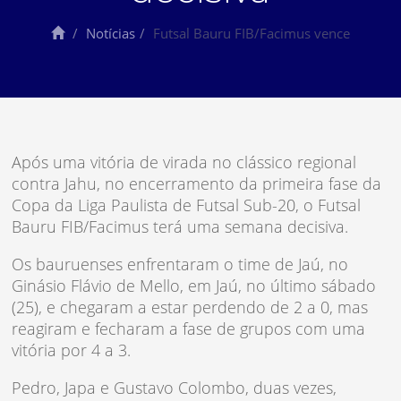
Notícias
Futsal Bauru FIB/Facimus vence
Após uma vitória de virada no clássico regional
contra Jahu, no encerramento da primeira fase da
Copa da Liga Paulista de Futsal Sub-20, o Futsal
Bauru FIB/Facimus terá uma semana decisiva.
Os bauruenses enfrentaram o time de Jaú, no
Ginásio Flávio de Mello, em Jaú, no último sábado
(25), e chegaram a estar perdendo de 2 a 0, mas
reagiram e fecharam a fase de grupos com uma
vitória por 4 a 3.
Pedro, Japa e Gustavo Colombo, duas vezes,