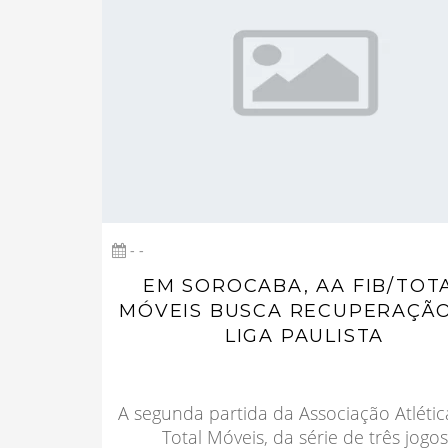
- -
EM SOROCABA, AA FIB/TOT
MÓVEIS BUSCA RECUPERAÇÃ
LIGA PAULISTA
A segunda partida da Associação Atlétic
Total Móveis, da série de três jogos