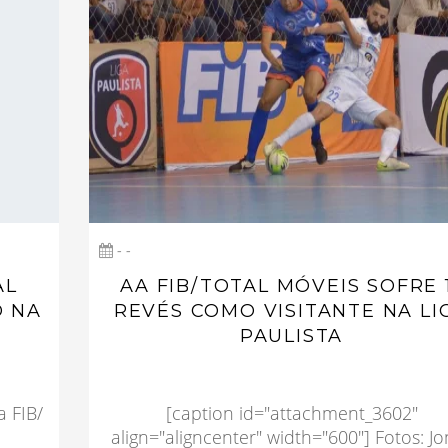
- -
AL
AA FIB/TOTAL MÓVEIS SOFRE 
O NA
REVÉS COMO VISITANTE NA LI
PAULISTA
a FIB/
[caption id="attachment_3602"
align="aligncenter" width="600"] Fotos: J