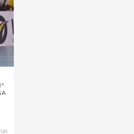
1º
GA
onas