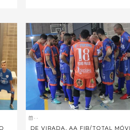
- -
 O
DE VIRADA, AA FIB/TOTAL MÓV