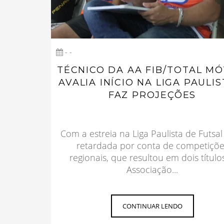
- -
TÉCNICO DA AA FIB/TOTAL MÓ
AVALIA INÍCIO NA LIGA PAULIS
FAZ PROJEÇÕES
Com a estreia na Liga Paulista de Futsal
retardada por conta de competiçõe
regionais, que resultou em dois títulos
Associação...
CONTINUAR LENDO