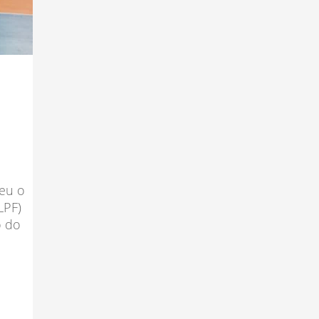
reu o
LPF)
o do